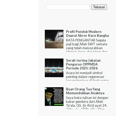
Profil Pondok Modern
Daarul Abror Kace Bangka
KATA PENGANTAR Segala
puji bagi Allah SWT semata
yang telah mencurahkan
nikmat, iman, dan islam dan
kehidupan kepada kita semua. Shalawat
da...
Serah terima Jabatan
Pengurus OPPMDA
Periode 2025-2026
Acara ini menjadi simbol
penting dalam regenerasi
kepemimpinan di lingkungan
santri, di mana estafet kepemimpinan
Organisasi Pelajar Pondok...
Buat Orang Tua Yang
Memondokkan Anaknya
Saya buka tulisan ini dengan
kabar gembira dari Allah
Ta'ala, QS. Ar-Ro'd ayat 24.
سَلَامٌ عَلَيْكُمْ بِمَا صَبَرْتُمْ ۚ Dan...