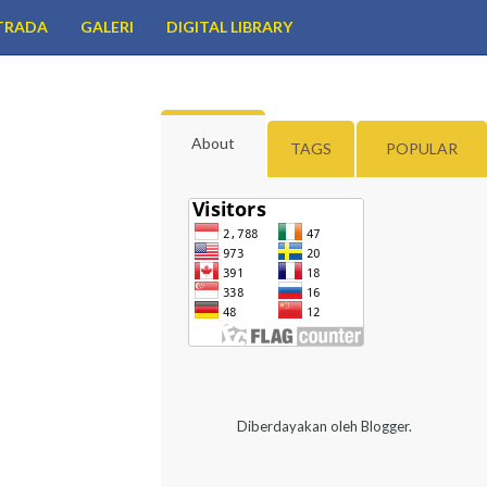
TRADA
GALERI
DIGITAL LIBRARY
About
TAGS
POPULAR
Diberdayakan oleh
Blogger
.