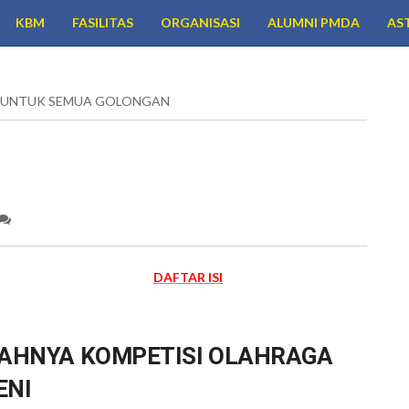
KBM
FASILITAS
ORGANISASI
ALUMNI PMDA
AS
 GOLONGAN
DAFTAR ISI
IAHNYA KOMPETISI OLAHRAGA
ENI